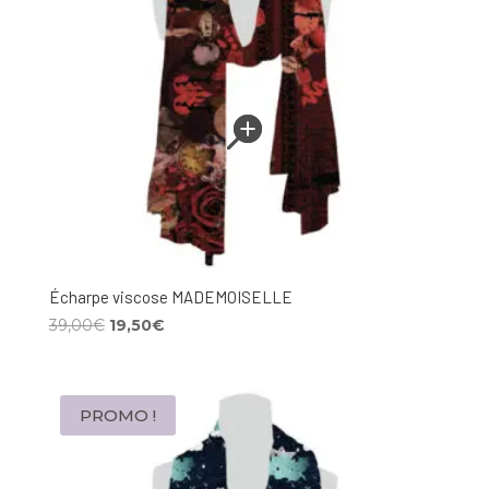
Écharpe viscose MADEMOISELLE
Le
Le
39,00
€
19,50
€
prix
prix
initial
actuel
était :
est :
PROMO !
39,00€.
19,50€.