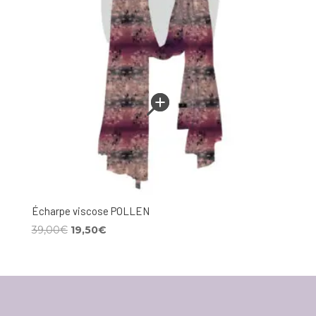
Écharpe viscose POLLEN
Le
Le
39,00
€
19,50
€
prix
prix
initial
actuel
était :
est :
39,00€.
19,50€.