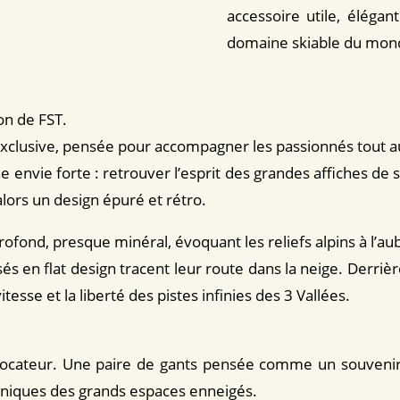
accessoire utile, élégan
domaine skiable du mon
on de FST.
 exclusive, pensée pour accompagner les passionnés tout au
nvie forte : retrouver l’esprit des grandes affiches de sk
alors un design épuré et rétro.
rofond, presque minéral, évoquant les reliefs alpins à l’au
isés en flat design tracent leur route dans la neige. Derri
esse et la liberté des pistes infinies des 3 Vallées.
ocateur. Une paire de gants pensée comme un souvenir 
 uniques des grands espaces enneigés.