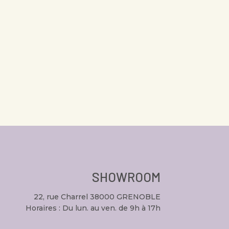
SHOWROOM
22, rue Charrel 38000 GRENOBLE
Horaires : Du lun. au ven. de 9h à 17h