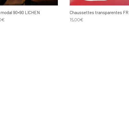
é modal 90×90 LICHEN
Chaussettes transparentes F
0
€
15,00
€