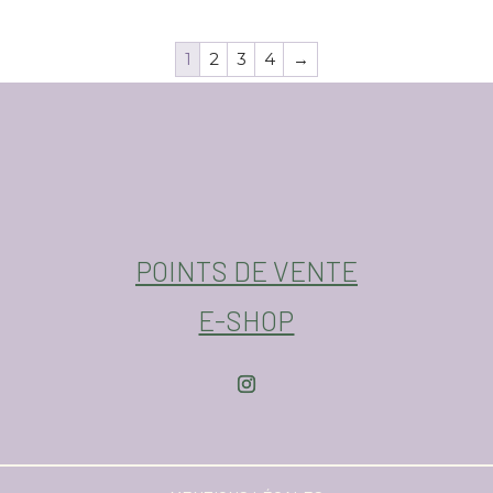
1
2
3
4
→
POINTS DE VENTE
E-SHOP