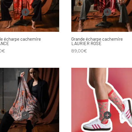
de écharpe cachemire
Grande écharpe cachemire
ANCE
LAURIER ROSE
0
€
89,00
€