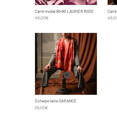
Carré modal 90×90 LAURIER ROSE
Carr
49,00
€
49,0
Echarpe laine GARANCE
59,00
€