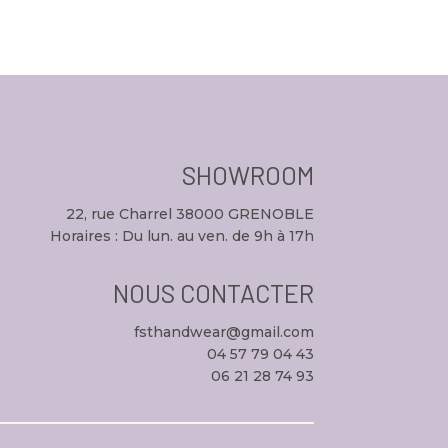
SHOWROOM
22, rue Charrel 38000 GRENOBLE
Horaires : Du lun. au ven. de 9h à 17h
NOUS CONTACTER
fsthandwear@gmail.com
04 57 79 04 43
06 21 28 74 93