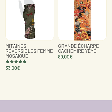
89,00€.
44,50€.
MITAINES
GRANDE ÉCHARPE
RÉVERSIBLES FEMME
CACHEMIRE YÉYÉ
MOSAIQUE
89,00
€
33,00
€
Note
5.00
sur 5