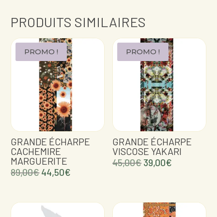
PRODUITS SIMILAIRES
PROMO !
PROMO !
GRANDE ÉCHARPE
GRANDE ÉCHARPE
CACHEMIRE
VISCOSE YAKARI
MARGUERITE
Le
Le
45,00
€
39,00
€
Le
Le
89,00
€
44,50
€
prix
prix
prix
prix
initial
actuel
initial
actuel
était :
est :
était :
est :
45,00€.
39,00€.