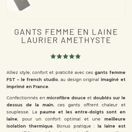
GANTS FEMME EN LAINE
LAURIER AMETHYSTE
Noté
5.00
sur 5
Alliez style, confort et praticité avec ces
gants femme
basé sur
FST – le french studio
, au design original
imaginé et
notation
client
imprimé en France
.
Confectionnés en
microfibre douce
et
doublés sur le
dessus de la main
, ces gants offrent chaleur et
souplesse. La
paume et les entre-doigts sont en
laine
, pour un confort optimal et une
meilleure
isolation thermique
. Bonus pratique :
la laine est