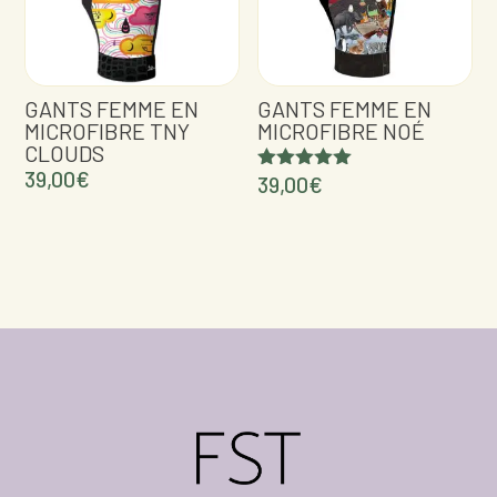
GANTS FEMME EN
GANTS FEMME EN
MICROFIBRE TNY
MICROFIBRE NOÉ
CLOUDS
39,00
€
39,00
€
Note
5.00
sur 5