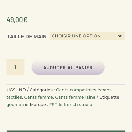
49,00
€
TAILLE DE MAIN
QUANTITÉ
AJOUTER AU PANIER
DE
GANTS
FEMME
UGS :
ND
Catégories :
Gants compatibles écrans
EN
tactiles
,
Gants femme
,
Gants femme laine
Étiquette :
LAINE
géométrie
Marque :
FST le french studio
LAURIER
AMETHYSTE