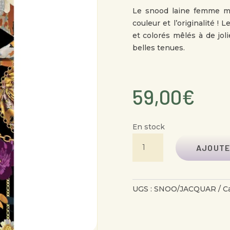
Le snood laine femme mod
couleur et l’originalité !
et colorés mêlés à de joli
belles tenues.
59,00
€
En stock
QUANTITÉ
AJOUTE
DE
SNOOD
LAINE
UGS :
SNOO/JACQUAR
C
JACQUARD