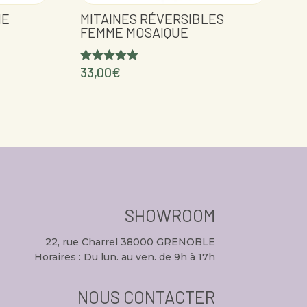
NE
MITAINES RÉVERSIBLES
FEMME MOSAIQUE
33,00
€
Note
5.00
sur 5
SHOWROOM
22, rue Charrel 38000 GRENOBLE
Horaires : Du lun. au ven. de 9h à 17h
NOUS CONTACTER