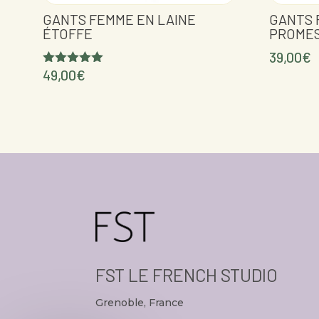
GANTS FEMME EN LAINE
GANTS 
ÉTOFFE
PROME
39,00
€
49,00
€
Note
5.00
sur 5
FST LE FRENCH STUDIO
Grenoble, France