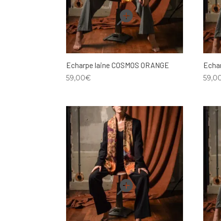
Echarpe laine COSMOS ORANGE
Echa
59,00
€
59,0