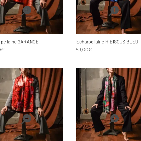
rpe laine GARANCE
Echarpe laine HIBISCUS BLEU
0
€
59,00
€