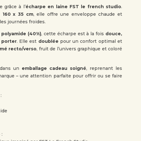
e grâce à l’
écharpe en laine FST le french studio
.
 160 x 35 cm
, elle offre une enveloppe chaude et
les journées froides.
t polyamide (40%)
, cette écharpe est à la fois
douce,
 porter
. Elle est
doublée
pour un confort optimal et
imé recto/verso
, fruit de l’univers graphique et coloré
e dans un
emballage cadeau soigné
, reprenant les
rque – une attention parfaite pour offrir ou se faire
:
ide
o
: