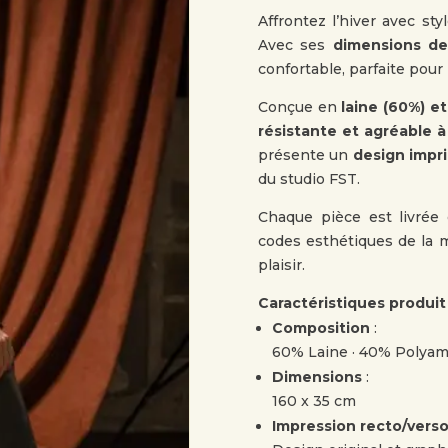
Affrontez l’hiver avec styl
Avec ses
dimensions de
confortable, parfaite pour 
Conçue en
laine (60%) e
résistante et agréable à
présente un
design impr
du studio FST.
Chaque pièce est livré
codes esthétiques de la ma
plaisir.
Caractéristiques produit
Composition
:
60% Laine · 40% Polyam
Dimensions
:
160 x 35 cm
Impression recto/vers