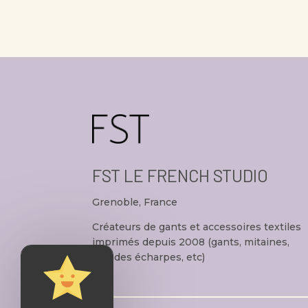
initial
actuel
était :
est :
35,00€.
19,00€.
FST LE FRENCH STUDIO
Grenoble, France
Créateurs de gants et accessoires textiles
imprimés depuis 2008 (gants, mitaines,
grandes écharpes, etc)