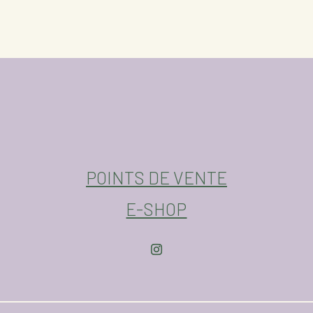
était :
est :
39,00€.
19,50€.
POINTS DE VENTE
E-SHOP