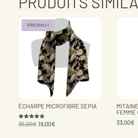
PRODUITS SIMIL
PROMO !
ÉCHARPE MICROFIBRE SEPIA
MITAIN
FEMME 
33,00
€
Le
Le
35,00
€
19,00
€
Note
5.00
prix
prix
sur 5