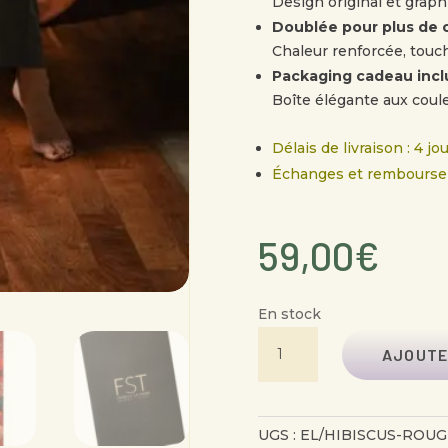
Design original et grap
Doublée pour plus de 
Chaleur renforcée, touc
Packaging cadeau incl
Boîte élégante aux coul
Délais de livraison : 4 j
Échanges et rembours
59,00
€
En stock
QUANTITÉ
AJOUTE
DE
ECHARPE
LAINE
UGS :
EL/HIBISCUS-ROUG
HIBISCUS