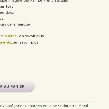
hique imaginé par FST Le French Studio
confort
:
her doux
us
:
eurs de la marque.
ours ouvrés…
en savoir plus
ements…
en savoir plus
R AU PANIER
E
Catégorie :
Écharpes en laine
Étiquette :
floral