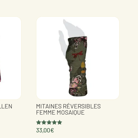
LLEN
MITAINES RÉVERSIBLES
FEMME MOSAIQUE
33,00
€
Note
5.00