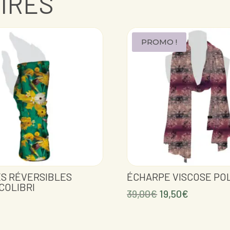
AIRES
PROMO !
ES RÉVERSIBLES
ÉCHARPE VISCOSE PO
COLIBRI
Le
Le
39,00
€
19,50
€
prix
prix
initial
actuel