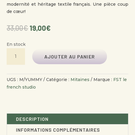
modernité et héritage textile français. Une pièce coup
de cœur!
Le
Le
33,00
€
19,00
€
prix
prix
initial
actuel
En stock
était :
est :
QUANTITÉ
33,00€.
19,00€.
AJOUTER AU PANIER
DE
MITAINES
RÉVERSIBLES
UGS :
M/YUMMY
Catégorie :
Mitaines
Marque :
FST le
FEMME
french studio
YUMMY
DESCRIPTION
INFORMATIONS COMPLÉMENTAIRES