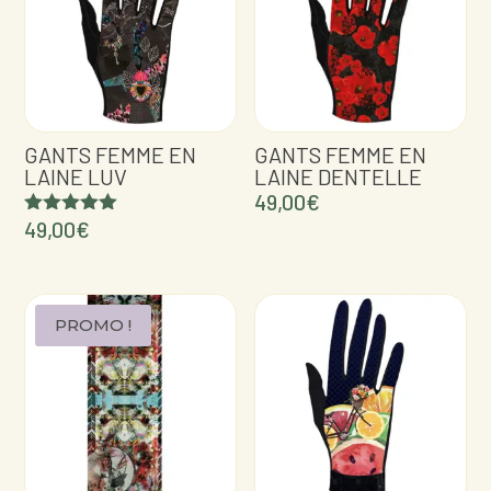
GANTS FEMME EN
GANTS FEMME EN
LAINE LUV
LAINE DENTELLE
49,00
€
49,00
€
Note
5.00
sur 5
PROMO !