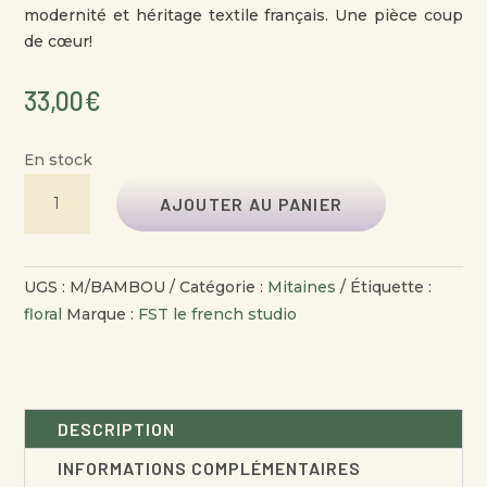
modernité et héritage textile français. Une pièce coup
de cœur!
33,00
€
En stock
QUANTITÉ
AJOUTER AU PANIER
DE
MITAINES
RÉVERSIBLES
UGS :
M/BAMBOU
Catégorie :
Mitaines
Étiquette :
FEMME
floral
Marque :
FST le french studio
BAMBOU
DESCRIPTION
INFORMATIONS COMPLÉMENTAIRES