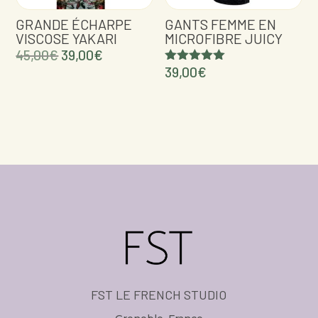
GRANDE ÉCHARPE
GANTS FEMME EN
VISCOSE YAKARI
MICROFIBRE JUICY
Le
Le
45,00
€
39,00
€
39,00
€
prix
prix
Note
5.00
initial
actuel
sur 5
était :
est :
45,00€.
39,00€.
FST LE FRENCH STUDIO